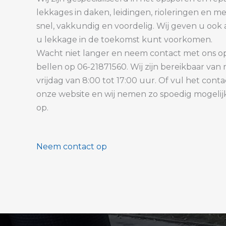
lekkages in daken, leidingen, rioleringen en m
snel, vakkundig en voordelig. Wij geven u ook 
u lekkage in de toekomst kunt voorkomen.
Wacht niet langer en neem contact met ons op
bellen op 06-21871560. Wij zijn bereikbaar van
vrijdag van 8:00 tot 17:00 uur. Of vul het conta
onze website en wij nemen zo spoedig mogelij
op.
Neem contact op