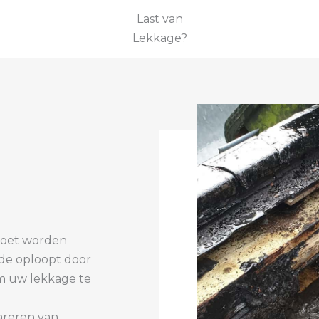
Last van
Lekkage?
moet worden
hade oploopt door
om uw lekkage te
pareren van