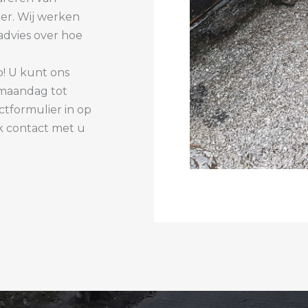
eer. Wij werken
advies over hoe
! U kunt ons
 maandag tot
ctformulier in op
k contact met u