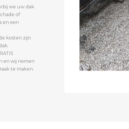
arbij we uw dak
schade of
s en een
de kosten zijn
dak.
GRATIS
in en wij nemen
praak te maken.