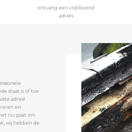
ontvang een vrijblijvend
advies
essionele
e staat is of toe
iste adres!
pareren en
 het nu gaat om
ak, wij hebben de